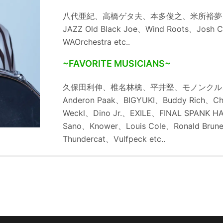
八代亜紀、高橋ゲタ夫、本多俊之、米所裕夢、EMP
JAZZ Old Black Joe、Wind Roots、Josh 
WAOrchestra etc..
~FAVORITE MUSICIANS~
久保田利伸、椎名林檎、平井堅、モノンクル、礼
Anderon Paak、BIGYUKI、Buddy Rich、C
Weckl、Dino Jr.、EXILE、FINAL SPANK H
Sano、Knower、Louis Cole、Ronald Bruner
Thundercat、Vulfpeck etc..