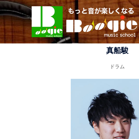
コ
ン
テ
ン
ツ
へ
真船駿
ス
キ
ドラム
ッ
プ