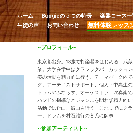
ホーム
Boogieの５つの特長
楽器コース一
無料体験レッス
生徒の声
お問い合わせ
~プロフィール~
東京都出身。13歳で打楽器をはじめる。武
業。大学在学中はクラシックパーカッション
奏の活動を精力的に行う。テーマパーク内で
グ、アーティストサポート、個人・中高生の
ドラムのみならず、オーケストラ、吹奏楽で
バンドの指導などジャンルを問わず精力的に
活動では作曲、編曲も行う。これまでにクラ
一、ドラムを村石雅行の各氏に師事。
~参加アーティスト~