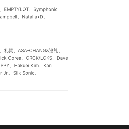
TYLOT、Symphonic
Campbell、Natalia•D、
賛、ASA-CHANG&巡礼、
hick Corea、CRCK/LCKS、Dave
APPY、Hakuei Kim、Kan
 Jr.、Silk Sonic、