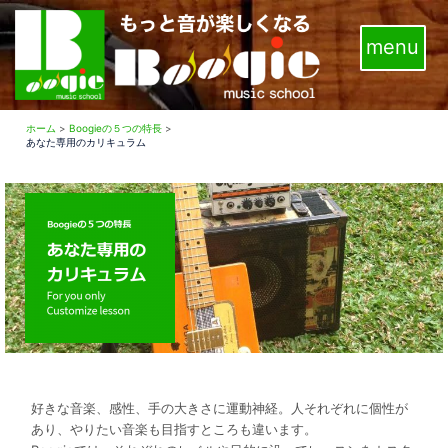
コ
ン
テ
ン
ツ
へ
ホーム
>
Boogieの５つの特長
>
あなた専用のカリキュラム
ス
キ
ッ
プ
好きな音楽、感性、手の大きさに運動神経。人それぞれに個性が
あり、やりたい音楽も目指すところも違います。