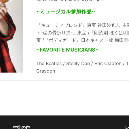
~ミュージカル参加作品~
『キューティブロンド』東宝 神田沙也加 主演
ト-恋の骨折り損-』東宝 /『朗読劇 ぼく
宝 /『ボディガード』日本キャスト版 梅田芸
~FAVORITE MUSICIANS~
The Beatles / Steely Dan / Eric Clapton / 
Graydon
生徒の声