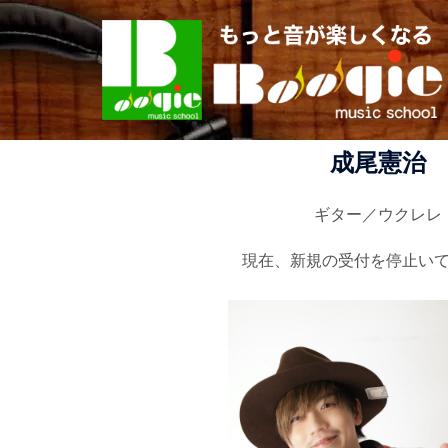
コ
ン
テ
ン
ツ
へ
成尾憲治
ス
キ
ギター／ウクレレ
ッ
プ
現在、新規の受付を停止い