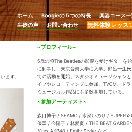
ホーム
Boogieの５つの特長
楽器コース一
無料体験レッス
生徒の声
お問い合わせ
~プロフィール~
5歳の頃The Beatlesの影響を受けギタ
に師事し、東京音楽大学に入学。野呂一生氏
ての活動を開始。スタジオミュージシャンと
ています。
イブやレコーディングに参加。TVCM、ド
ミュージカル作品にも多数参加している。
~参加アーティスト~
森口博子 / SEAMO / 水瀬いのり / SUPER☆GiR
優華 / 今陽子 / 林愛夏 / THE BEAT GARD
加 ex AKB48 / Emily Styler など