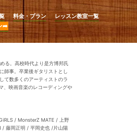
覧
料金・プラン
レッスン教室一覧
ン➦
ーを始める。高校時代より是方博邦氏
に師事。卒業後ギタリストとし
して数多くのアーティストのラ
ラマ、映画音楽のレコーディングや
LS / MonsterZ MATE / 上野
EN / 藤岡正明 / 平岡史也 /片山陽