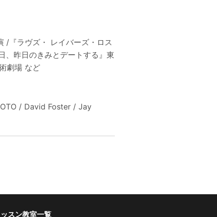
 /『ラヴズ・ レイバーズ・ロス
は明日、昨日のきみとデートする』東
術劇場 など
TOTO / David Foster / Jay
レッスン教室一覧