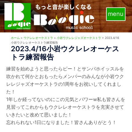
コ
ン
テ
ン
ツ
ホーム
>
ウクレレオーケストラ
>
小岩ウクレレジャズオーケストラ
>
2023.4/16
へ
小岩ウクレレオーケストラ練習報告
2023.4/16小岩ウクレレオーケス
ス
トラ練習報告
キ
ッ
練習を始めようと思ったらピー！とサンバホイッスルを
プ
吹かれて何かとおもったらメンバーのみんなが小岩ウク
レレジャズオーケストラの1周年をお祝いしてくれまし
た！
1年しか経ってないのにこの元気とパワーw私も皆さんを
見習ってこれからもウクレレオーケストラを充実させて
いきたいと改めて思いました！
忘れられない1日になりました！皆さんありがとう！