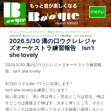
コ
ン
テ
ン
ツ
ホーム
>
ウクレレオーケストラ
>
溝の口ウクレレジャズオーケストラ
>
へ
2026.5/30 溝の口ウクレレジャズオーケストラ練習報告 Isn’t she lovely
2026.5/30 溝の口ウクレレジャ
ス
ズオーケストラ練習報告 Isn’t
キ
she lovely
ッ
プ
2026.5/30 溝の口ウクレレジャズオーケストラ練習報
告 Isn’t she lovely
6/13のコマエdeハワイに出演します！
Isn’t she loveryを練習しています！
短い音は短く、長い音は長く、切るところは切る、伸ば
すところは最後まで伸ばす、大きく弾くところ、小さく
弾くところは自分が思ってるより大袈裟に表現しないと