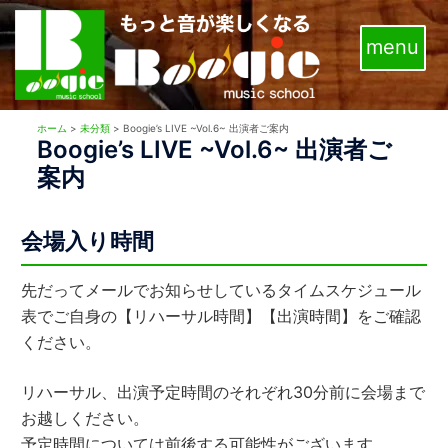
コ
ン
テ
ン
ツ
ホーム
>
未分類
>
Boogie’s LIVE ~Vol.6~ 出演者ご案内
へ
Boogie’s LIVE ~Vol.6~ 出演者ご
ス
案内
キ
ッ
会場入り時間
プ
先だってメールでお知らせしているタイムスケジュール
表でご自身の【リハーサル時間】【出演時間】をご確認
ください。
リハーサル、出演予定時間のそれぞれ30分前に会場まで
お越しください。
予定時間については前後する可能性がございます。