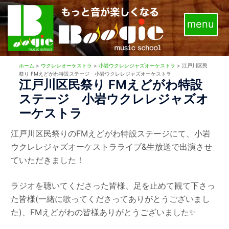
コ
ン
テ
ン
ツ
ホーム
>
ウクレレオーケストラ
>
小岩ウクレレジャズオーケストラ
>
江戸川区民
へ
祭り FMえどがわ特設ステージ 小岩ウクレレジャズオーケストラ
江戸川区民祭り FMえどがわ特設
ス
ステージ 小岩ウクレレジャズオ
キ
ーケストラ
ッ
プ
江戸川区民祭りのFMえどがわ特設ステージにて、小岩
ウクレレジャズオーケストラライブ&生放送で出演させ
ていただきました！
ラジオを聴いてくださった皆様、足を止めて観て下さっ
た皆様(一緒に歌ってくださってありがとうございまし
た)、FMえどがわの皆様ありがとうございました✨