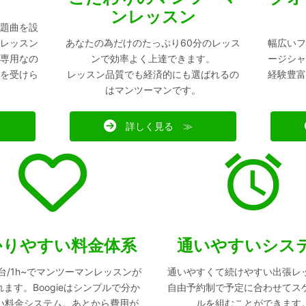
ンレッスン
題曲を設
レッスン
あなたの為だけのたっぷり60分のレッス
幅広いフ
専用なの
ンで効率よく上達できます。
ージシャ
を受けら
レッスン品質でも経済的にも選ばれるの
経験豊富
はマンツーマンです。
詳しく見る ≫
かりやすい料金体系
通いやすいシス
00台/1h~でマンツーマンレッスンが
通いやすくて続けやすい出張レ
ます。Boogieはシンプルで分か
自由予約制で予定に合わせてス
い料金システム。あとから費用が
ルを組むことができます