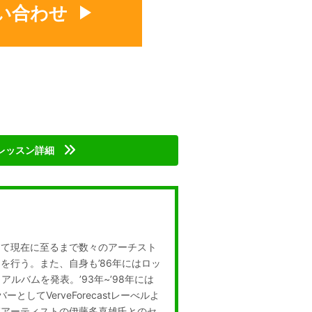
い合わせ
レッスン詳細
して現在に至るまで数々のアーチスト
を行う。また、自身も’86年にはロッ
アルバムを発表。’93年~’98年には
としてVerveForecastレーべルよ
民謡アーティストの伊藤多喜雄氏とのセ