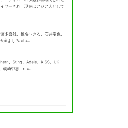
パイヤーされ、現在はアジア人として
伊藤多喜雄、椎名へきる、石井竜也、
童よしみ etc...
kO’hern、Sting、Adele、KISS、UK、
多喜雄、朝崎郁恵 etc…