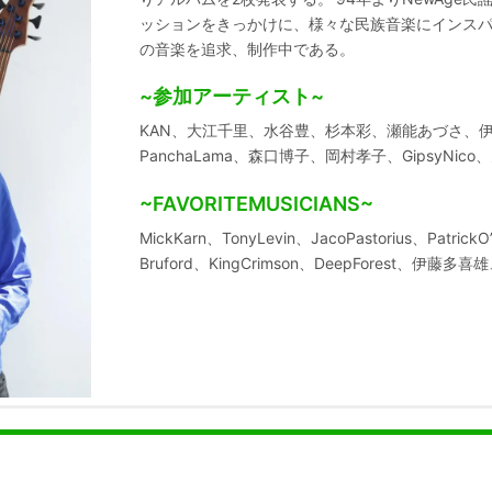
ッションをきっかけに、様々な民族音楽にインス
の音楽を追求、制作中である。
~参加アーティスト~
KAN、大江千里、水谷豊、杉本彩、瀬能あづさ、
PanchaLama、森口博子、岡村孝子、GipsyNico、天
~FAVORITEMUSICIANS~
MickKarn、TonyLevin、JacoPastorius、Patric
Bruford、KingCrimson、DeepForest、伊藤