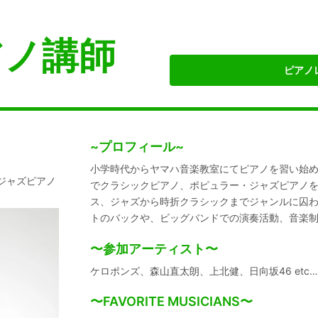
アノ講師
ピアノ
~プロフィール~
小学時代からヤマハ音楽教室にてピアノを習い始
・ジャズピアノ
でクラシックピアノ、ポピュラー・ジャズピアノ
ス、ジャズから時折クラシックまでジャンルに囚
トのバックや、ビッグバンドでの演奏活動、音楽
〜参加アーティスト〜
ケロポンズ、森山直太朗、上北健、日向坂46 etc
〜FAVORITE MUSICIANS〜