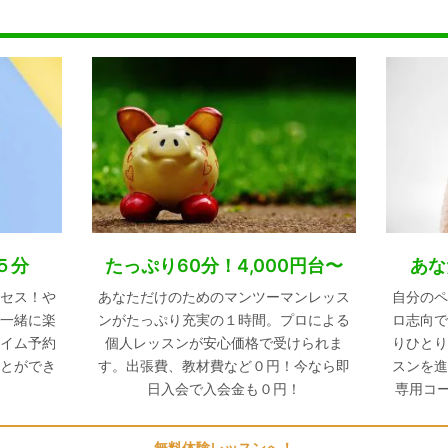
５分
たっぷり60分！4,000円台〜
あな
セス！や
あなただけのためのマンツーマンレッス
自分のペ
一緒に楽
ンがたっぷり充実の１時間。プロによる
ロ志向で
イム予約
個人レッスンが安心価格で受けられま
りひとり
とができ
す。出張費、教材費など０円！今なら即
スンを進
日入会で入会金も０円！
専用コ
無料体験レッスンへ！