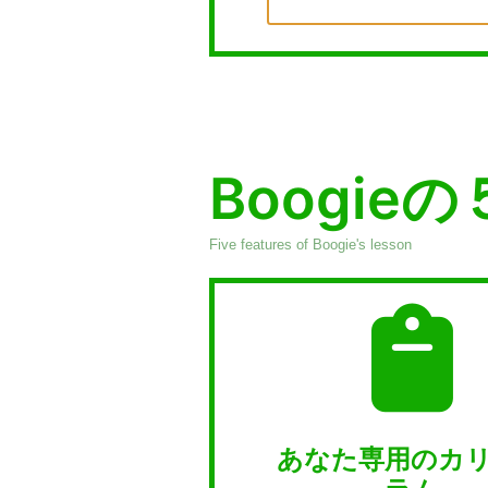
Boogie
Five features of Boogie's lesson
あなた専用のカ