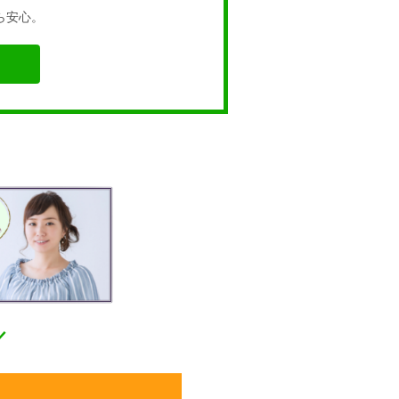
ら安心。
／