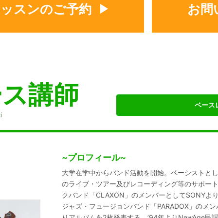
レッスンのご予約
お問
ース講師
ベース
i
~プロフィール~
大学在学中からバンド活動を開始。ベーシストと
のライブ・ツアー及びレコーディング等のサポート
クバンド「CLAXON」のメンバーとしてSONYより
ジャズ・フュージョンバンド「PARADOX」のメンバー
りアルバムを2枚発表する。’94年よりNewAge