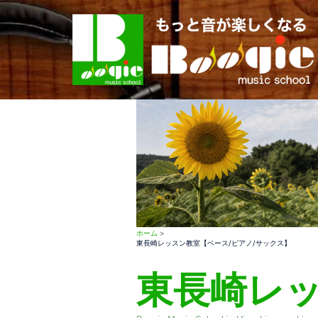
コ
ン
テ
ン
ツ
へ
ス
キ
ッ
プ
ホーム
>
東長崎レッスン教室【ベース/ピアノ/サックス】
東長崎レ