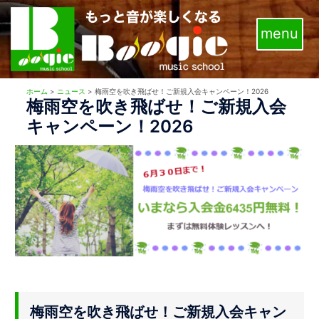
コ
ン
テ
ン
ツ
ホーム
>
ニュース
>
梅雨空を吹き飛ばせ！ご新規入会キャンペーン！2026
へ
梅雨空を吹き飛ばせ！ご新規入会
ス
キャンペーン！2026
キ
ッ
プ
梅雨空を吹き飛ばせ！ご新規入会キャン