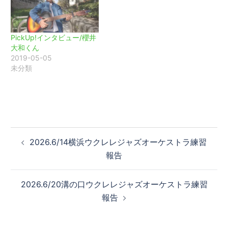
PickUp!インタビュー/櫻井
大和くん
2019-05-05
未分類
投
2026.6/14横浜ウクレレジャズオーケストラ練習
稿
報告
ナ
ビ
2026.6/20溝の口ウクレレジャズオーケストラ練習
ゲ
報告
ー
シ