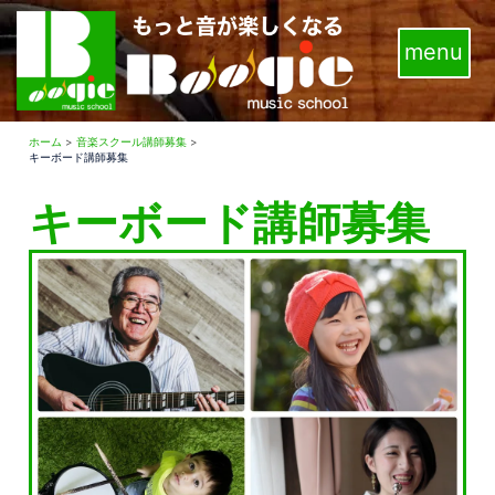
コ
ン
テ
ン
ツ
へ
ホーム
>
音楽スクール講師募集
>
キーボード講師募集
ス
キ
キーボード講師募集
ッ
プ