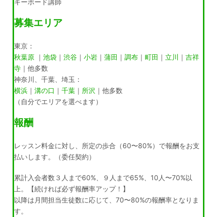
キーボード講師
募集エリア
東京：
秋葉原
｜
池袋
｜
渋谷
｜
小岩
｜
蒲田
｜
調布
｜
町田
｜
立川
｜
吉祥
寺
｜他多数
神奈川、千葉、埼玉：
横浜
｜
溝の口
｜
千葉
｜
所沢
｜他多数
（自分でエリアを選べます）
報酬
レッスン料金に対し、所定の歩合（60〜80%）で報酬をお支
払いします。（委任契約）
累計入会者数３人まで60%、９人まで65%、10人〜70%以
上。【続ければ必ず報酬率アップ！】
以降は月間担当生徒数に応じて、70〜80%の報酬率となりま
す。