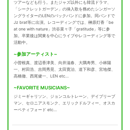
ツアーなども行う。またジャズ以外にも韓流ドラマ、
「シークレットガーデン」の挿入歌を務めたシンガーソ
ングライターのLENのバックバンドに参加。同バンドで
Jz brat等に出演。レコーディングでは、榊原灯香「be
at one with nature」渋谷菜々子「gratitude」等に参
加。卒業後は関東を中心にライブやレコーディング等で
活動中。
~参加アーティスト~
小曽根真、渡辺香津美、向井滋春、大隅寿男、小林陽
一、村田浩、吉岡秀晃、太田寛治、道下和彦、宮地傑、
高橋徹、西尾健一、LEN etc...
~FAVORITE MUSICIANS~
ジミーギャリソン、ジョンコルトレーン、デイブリーブ
マン、セロニアスモンク、エリックドルフィー、オスカ
ーペティフォード etc...