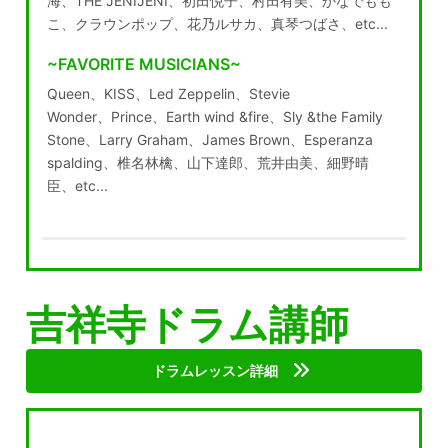
海、
THE JENIJENI
、初田悦子、村田有美、かなでもも
こ、
クラウンポップ、花乃ルサカ、真琴つばさ、
etc...
~FAVORITE MUSICIANS~
Queen
、
KISS
、
Led Zeppelin
、
Stevie
Wonder
、
Prince
、
Earth wind
&fire
、
Sly &the Family
Stone
、
Larry Graham
、
James Brown
、
Esperanza
spalding
、椎名林檎、山下達郎、荒井由美、細野晴
臣、
etc...
吉祥寺ドラム講師
ドラムレッスン詳細