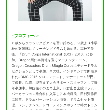
~プロフィール~
６歳からクラシックピアノを習い始める。９歳より小学
校の鼓笛隊にてマーチングドラムを始める。高校卒業
後、「Drum Corps International（DCI）2016」に参
加。Oregon州に本拠地を置くマーチングチーム、
Oregon Crusaders Drum &Bugle Corpsにテナードラム
セクションとして参加。その後、インドネシアで開催さ
れたJOMC 2016 ソロコンテスト、テナードラム部門に
て優勝。以降、現在まで大会サポートスタッフとして毎
年参加中。帰国後そのまま上京、代官山音楽院ドラム・
パーカッション総合科に入学し谷本成輝氏、田村賢作氏
に師事。ドラムパーカッション演奏、ドラムセット修
理、メンテナンス、レコーディングやライブ時のドラム