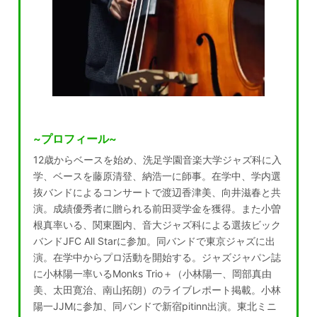
~プロフィール~
12歳からベースを始め、洗足学園音楽大学ジャズ科に入
学、ベースを藤原清登、納浩一に師事。在学中、学内選
抜バンドによるコンサートで渡辺香津美、向井滋春と共
演。成績優秀者に贈られる前田奨学金を獲得。また小曽
根真率いる、関東圏内、音大ジャズ科による選抜ビック
バンドJFC All Starに参加。同バンドで東京ジャズに出
演。在学中からプロ活動を開始する。ジャズジャパン誌
に小林陽一率いるMonks Trio＋（小林陽一、岡部真由
美、太田寛治、南山拓朗）のライブレポート掲載。小林
陽一JJMに参加、同バンドで新宿pitinn出演。東北ミニ