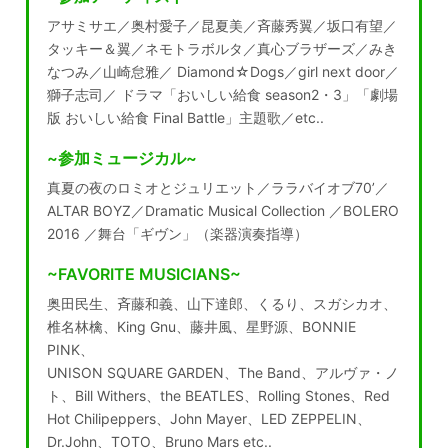
アサミサエ／奥村愛子／昆夏美／斉藤秀翼／坂口有望／
タッキー＆翼／ネモトラボルタ／真心ブラザーズ／みき
なつみ／山崎怠雅／ Diamond☆Dogs／girl next door／
獅子志司／ ドラマ「おいしい給食 season2・3」「劇場
版 おいしい給食 Final Battle」主題歌／etc..
~参加ミュージカル~
真夏の夜のロミオとジュリエット／ララバイオブ70’／
ALTAR BOYZ／Dramatic Musical Collection ／BOLERO
2016 ／舞台「ギヴン」（楽器演奏指導）
~FAVORITE MUSICIANS~
奥田民生、斉藤和義、山下達郎、くるり、スガシカオ、
椎名林檎、King Gnu、藤井風、星野源、BONNIE
PINK、
UNISON SQUARE GARDEN、The Band、アルヴァ・ノ
ト、Bill Withers、the BEATLES、Rolling Stones、Red
Hot Chilipeppers、John Mayer、LED ZEPPELIN、
Dr.John、TOTO、Bruno Mars etc..