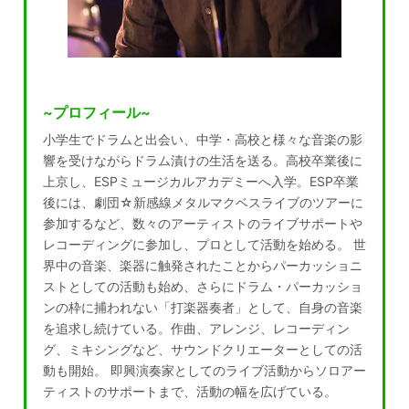
~プロフィール~
小学生でドラムと出会い、中学・高校と様々な音楽の影
響を受けながらドラム漬けの生活を送る。高校卒業後に
上京し、ESPミュージカルアカデミーへ入学。
ESP卒業
後には、劇団☆新感線メタルマクベスライブのツアーに
参加するなど、数々のアーティストのライブサポートや
レコーディングに参加し、プロとして活動を始める。
世
界中の音楽、楽器に触発されたことからパーカッショニ
ストとしての活動も始め、さらにドラム・パーカッショ
ンの枠に捕われない「打楽器奏者」として、自身の音楽
を追求し続けている。
作曲、アレンジ、レコーディン
グ、ミキシングなど、サウンドクリエーターとしての活
動も開始。 即興演奏家としてのライブ活動からソロアー
ティストのサポートまで、活動の幅を広げている。