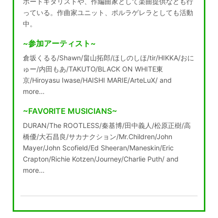
ポートギタリストや、作編曲家として楽曲提供なども行
っている。作曲家ユニット、ポルラゲレラとしても活動
中。
~参加アーティスト~
倉坂くるる/Shawn/畠山拓郎/ほしのしほ/tir/HIKKA/おに
ゅー/内田もあ/TAKUTO/BLACK ON WHITE東
京/Hiroyasu Iwase/HAISHI MARIE/ArteLuX/ and
more…
~FAVORITE MUSICIANS~
DURAN/The ROOTLESS/秦基博/田中義人/松原正樹/高
橋優/大石昌良/サカナクション/Mr.Children/John
Mayer/John Scofield/Ed Sheeran/Maneskin/Eric
Crapton/Richie Kotzen/Journey/Charlie Puth/ and
more…