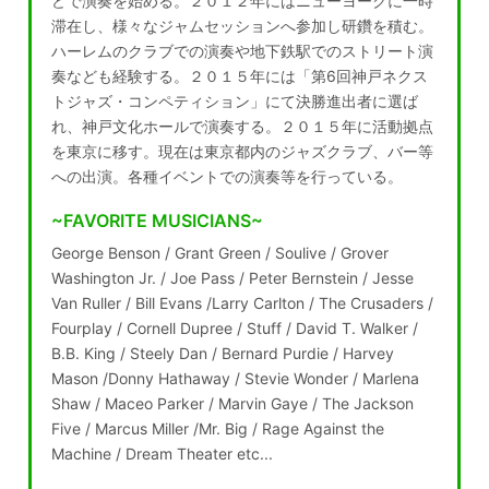
どで演奏を始める。２０１２年にはニューヨークに一時
滞在し、様々なジャムセッションへ参加し研鑽を積む。
ハーレムのクラブでの演奏や地下鉄駅でのストリート演
奏なども経験する。２０１５年には「第6回神戸ネクス
トジャズ・コンペティション」にて決勝進出者に選ば
れ、神戸文化ホールで演奏する。２０１５年に活動拠点
を東京に移す。現在は東京都内のジャズクラブ、バー等
への出演。各種イベントでの演奏等を行っている。
~FAVORITE MUSICIANS~
George Benson / Grant Green / Soulive / Grover
Washington Jr. / Joe Pass / Peter Bernstein / Jesse
Van Ruller / Bill Evans /Larry Carlton / The Crusaders /
Fourplay / Cornell Dupree / Stuff / David T. Walker /
B.B. King / Steely Dan / Bernard Purdie / Harvey
Mason /Donny Hathaway / Stevie Wonder / Marlena
Shaw / Maceo Parker / Marvin Gaye / The Jackson
Five / Marcus Miller /Mr. Big / Rage Against the
Machine / Dream Theater etc...