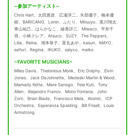
~参加アーティスト~
Chris Hart、太田惠資、広瀬淳二、矢部優子、橋本優
樹、BARICANG、Lonin、ふたり、Mitsuyo、黒川翔太、
青山祐己、はらかなこ、綾香詳三、Miwaco、平井千
尋、小林クレア、Atsuco、SUZY、The Peppers、
Lilia、Reina、湖本恭子、星丸あや、kasuri、MAYO、
saYuri、Regina、IKUKO、salyco、maiko
~FAVORITE MUSICIANS~
Miles Davis、Thelonious Monk、Eric Dolphy、Elvin
Jones、Jack DeJohnette、Medeski Martin & Wood、
Mamady Keïta、Mare Sanogo、Fela Kuti、Tony
Allen、Alejandro Franov、Mono Fontana、John
Zorn、Brian Blade、Francisco Mela、Atomic、ICP
Orchestra、Esperanza Spalding、Bill Frisell、Louis
Armstrong