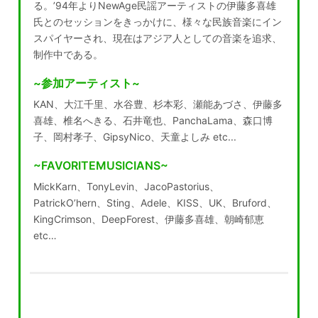
る。’94年よりNewAge民謡アーティストの伊藤多喜雄
氏とのセッションをきっかけに、様々な民族音楽にイン
スパイヤーされ、現在はアジア人としての音楽を追求、
制作中である。
~参加アーティスト~
KAN、大江千里、水谷豊、杉本彩、瀬能あづさ、伊藤多
喜雄、椎名へきる、石井竜也、PanchaLama、森口博
子、岡村孝子、GipsyNico、天童よしみ etc...
~FAVORITEMUSICIANS~
MickKarn、TonyLevin、JacoPastorius、
PatrickO’hern、Sting、Adele、KISS、UK、Bruford、
KingCrimson、DeepForest、伊藤多喜雄、朝崎郁恵
etc…