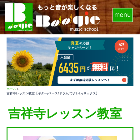
コ
ン
テ
ン
ツ
へ
ス
キ
ッ
プ
ホーム
>
吉祥寺レッスン教室【ギター/ベース/ドラム/ウクレレ/サックス】
吉祥寺レッスン教室