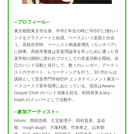
~プロフィール~
東京都西東京市出身。
中学
2
年生の時に
”
KISS”
に憧れバ
ンドをクラスメートと結成、ベースという楽
器と出会
う。高校在学時、ベーシスト鳴瀬喜博氏（カシオペア）
に師事。高校
卒業後は音楽理論等を学ぶために通った音
楽学校の講師に誘われプロとしての
音楽活動を開始。自
己のバンド活動と並行して、数々のシンガー、アーティ
ス
トのサポート、レコーディングを行う。
30
代からは
講師として音楽専門学校
ESP
エンタテインメント東京ベ
ースコースで長年指導にあたっている。
現在は
Awano
Gospel Choir
のバンド演奏を担当、村田有美＆
sky-
mash
の
メンバーとして活動中。
~参加アーティスト~
hitomi
、岡田浩暉、久宝留理子、田村直美、染谷
俊、
rough laugh
、大塚利惠、
竹本孝之、山本朝