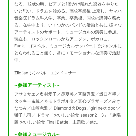
なる。12歳の時、ピアノと1番かけ離れた楽器をやりた
いと思い、ドラムを始める。高校卒業後 上京し、ヤマハ
音楽院ドラム科入学、卒業。卒業後、同校の講師を務め
る。在学中より、いくつかのバンドの活動と共に 様々な
アーティストのサポート、ミュージカルの演奏に参加。
現在も、ロックンロールからアニソン、ボカロ曲、
Funk、ゴスペル、ミュージカルナンバーまでジャンルに
とらわれること無く、常にエモーショナルな演奏で活動
中。
Zildjian シンバル エンド－サー
~参加アーティスト~
アサミサエ／奥村愛子／昆夏美／斉藤秀翼／坂口有望／
タッキー＆翼／ネモトラボルタ／真心ブラザーズ／みき
なつみ／山崎怠雅／ Diamond☆Dogs／girl next door／
獅子志司／ ドラマ「おいしい給食 season2・3」「劇場
版 おいしい給食 Final Battle」主題歌／etc..
~参加ミュージカル~