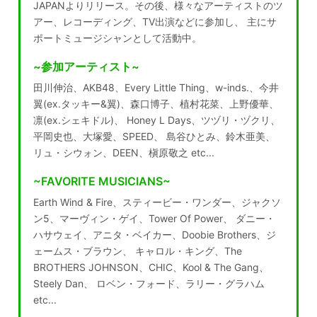
JAPANよりリリース。その後、様々なアーティストのツ
アー、レコーディング、TV出演などに参加し、 主にサ
ポートミュージシャンとして活動中。
~参加アーティスト~
田川伸治、AKB48、Every Little Thing、w-inds.、今井
翼(ex.タッキー&翼)、森口博子、植村花菜、上野優華、
凛(ex.シェキドル)、 Honey L Days、ツヅリ・ヅクリ、
平岡史也、大塚愛、SPEED、 島谷ひとみ、鈴木亜美、
リュ・シウォン、DEEN、槇原敬之 etc...
~FAVORITE MUSICIANS~
Earth Wind & Fire、スティービー・ワンダー、ジャクソ
ン5、マーヴィン・ゲイ、Tower Of Power、 ダニー・
ハサウェイ、アニタ・ベイカー、Doobie Brothers、ジ
ェームス・ブラウン、 キャロル・キング、The
BROTHERS JOHNSON、CHIC、Kool & The Gang、
Steely Dan、 ロベン・フォード、ラリー・グラハム
etc...