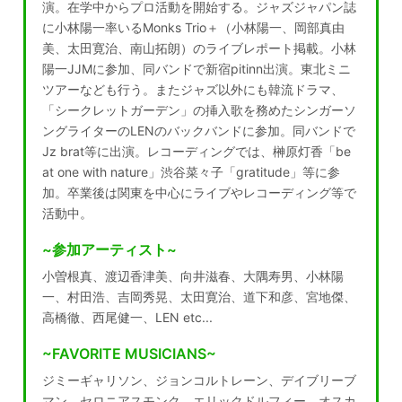
演。在学中からプロ活動を開始する。ジャズジャパン誌
に小林陽一率いるMonks Trio＋（小林陽一、岡部真由
美、太田寛治、南山拓朗）のライブレポート掲載。小林
陽一JJMに参加、同バンドで新宿pitinn出演。東北ミニ
ツアーなども行う。またジャズ以外にも韓流ドラマ、
「シークレットガーデン」の挿入歌を務めたシンガーソ
ングライターのLENのバックバンドに参加。同バンドで
Jz brat等に出演。レコーディングでは、榊原灯香「be
at one with nature」渋谷菜々子「gratitude」等に参
加。卒業後は関東を中心にライブやレコーディング等で
活動中。
~参加アーティスト~
小曽根真、渡辺香津美、向井滋春、大隅寿男、小林陽
一、村田浩、吉岡秀晃、太田寛治、道下和彦、宮地傑、
高橋徹、西尾健一、LEN etc...
~FAVORITE MUSICIANS~
ジミーギャリソン、ジョンコルトレーン、デイブリーブ
マン、セロニアスモンク、エリックドルフィー、オスカ