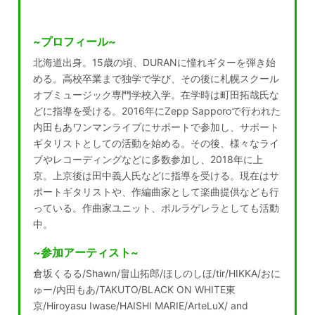
~プロフィール~
北海道出身。15歳の頃、DURANに憧れギターを弾き始
める。高校卒業まで独学で学び、その後に札幌スクール
オブミュージック専門学校入学。在学時は町田拓哉氏な
どに指導を受ける。2016年にZepp Sapporoで行われた
内田もあワンマンライブにサポートで参加し、サポート
ギタリストとしての活動を始める。その後、様々なライ
ブやレコーディングなどに多数参加し、2018年に上
京。上京後は田中義人氏などに指導を受ける。現在はサ
ポートギタリストや、作編曲家として楽曲提供なども行
っている。作曲家ユニット、ポルラゲレラとしても活動
中。
~参加アーティスト~
倉坂くるる/Shawn/畠山拓郎/ほしのしほ/tir/HIKKA/おに
ゅー/内田もあ/TAKUTO/BLACK ON WHITE東
京/Hiroyasu Iwase/HAISHI MARIE/ArteLuX/ and