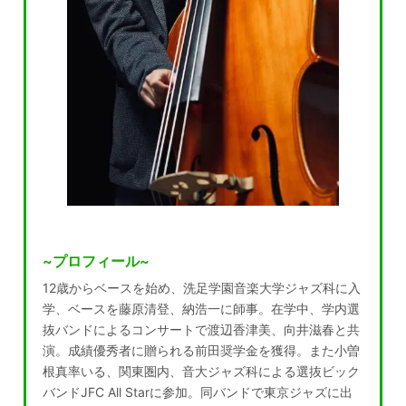
~プロフィール~
12歳からベースを始め、洗足学園音楽大学ジャズ科に入
学、ベースを藤原清登、納浩一に師事。在学中、学内選
抜バンドによるコンサートで渡辺香津美、向井滋春と共
演。成績優秀者に贈られる前田奨学金を獲得。また小曽
根真率いる、関東圏内、音大ジャズ科による選抜ビック
バンドJFC All Starに参加。同バンドで東京ジャズに出