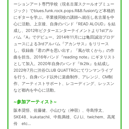
ーションアート専門学校（現名古屋スクールオブミュー
ジック）でblues.funk.rock.pops.R&B.fusionなど本格的
にギターを学ぶ。卒業後同校の講師へ就任し名古屋を中
心に活動。上京後、自身のバンド『READ ALOUD』を結
成し、2012年ビクターエンターテイメントより1stアル
バム『A』でデビュー。2014年11月には亀田誠治プロデ
ュースによる3rdアルバム『アカンサス』をリリース
し、収録曲『君の声を思い出す』『風が吹くから』の作
曲を担当。2016年バンド『reading note』にギタリスト
として加入。2020年自身のバンド『tk2tk』を結成し
2022年7月に渋谷CLUB QUATTROにてワンマンライブ
を行う。自身バンド以外に楽曲制作、アレンジ、CM制
作、アーティストサポート、レコーディング、レッスン
など都内を中心に活動。
~参加アーティスト~
阪本奨悟、佐藤健、小山ひな（神宿）、寺島惇太、
SKE48、kukatachii、中島満雄、CJ Li、twichem、高尾
伶 etc…