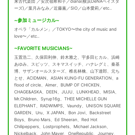
来古代楽団 ／安次嶺希和子／diana(横浜DeNAベイスタ
ーズ)／葉月みなみ／近藤薫／SIO／山本愛莉／etc..
~参加ミュージカル~
オペラ「カルメン」／TOKYO〜the city of music and
love〜／etc‥
~FAVORITE MUSICIANS~
玉置浩二、久保田利伸、鈴木雅之、宇多田ヒカル、浜崎
あゆみ、スピッツ、スキマスイッチ、ハナレグミ、秦基
博、サザンオールスターズ、椎名林檎、山下達郎、元ち
とせ、ACIDMAN、ASIAN KUNG-FU GENERATION、a
flood of circle、Aimer、BUMP OF CHICKEN、
CHAGE&ASKA、DEEN、JUJU、LUNKHEAD、MISIA、
Mr.Children、Syrup16g、THEE MICHELLE GUN
ELEPHANT、RADWIMPS、Vaundy、UNISON SQUARE
GARDEN、Uru、X JAPAN、Bon Jovi、Backstreet
Boys、Bruno Mars、Ed Sheeran、Red Hot
Chilipeppers、Lostprophets、Michael Jackson、
Nickelback、John Mayer、OneRepublic、Journey、