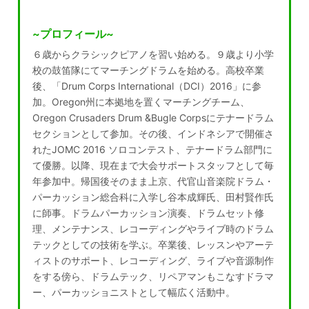
~プロフィール~
６歳からクラシックピアノを習い始める。９歳より小学
校の鼓笛隊にてマーチングドラムを始める。高校卒業
後、「Drum Corps International（DCI）2016」に参
加。Oregon州に本拠地を置くマーチングチーム、
Oregon Crusaders Drum &Bugle Corpsにテナードラム
セクションとして参加。その後、インドネシアで開催さ
れたJOMC 2016 ソロコンテスト、テナードラム部門に
て優勝。以降、現在まで大会サポートスタッフとして毎
年参加中。帰国後そのまま上京、代官山音楽院ドラム・
パーカッション総合科に入学し谷本成輝氏、田村賢作氏
に師事。ドラムパーカッション演奏、ドラムセット修
理、メンテナンス、レコーディングやライブ時のドラム
テックとしての技術を学ぶ。卒業後、レッスンやアーテ
ィストのサポート、レコーディング、ライブや音源制作
をする傍ら、ドラムテック、リペアマンもこなすドラマ
ー、パーカッショニストとして幅広く活動中。