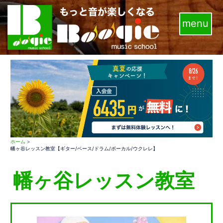
コ
ン
テ
ン
ツ
へ
ス
キ
ッ
プ
ホーム
>
幡ヶ谷レッスン教室【ギター/ベース/ドラム/ボーカル/ウクレレ】
幡ヶ谷レッスン教室