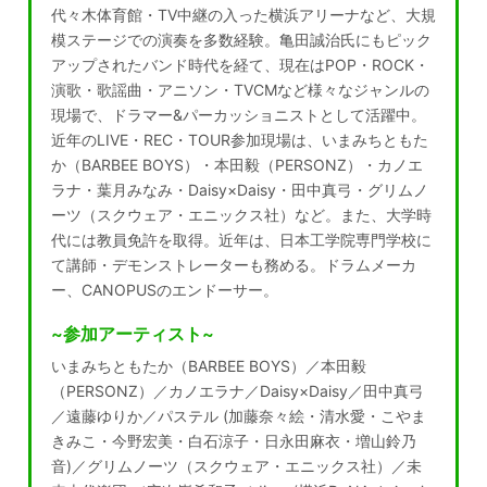
代々木体育館・TV中継の入った横浜アリーナなど、大規
模ステージでの演奏を多数経験。亀田誠治氏にもピック
アップされたバンド時代を経て、現在はPOP・ROCK・
演歌・歌謡曲・アニソン・TVCMなど様々なジャンルの
現場で、ドラマー&パーカッショニストとして活躍中。
近年のLIVE・REC・TOUR参加現場は、いまみちともた
か（BARBEE BOYS）・本田毅（PERSONZ）・カノエ
ラナ・葉月みなみ・Daisy×Daisy・田中真弓・グリムノ
ーツ（スクウェア・エニックス社）など。また、大学時
代には教員免許を取得。近年は、日本工学院専門学校に
て講師・デモンストレーターも務める。ドラムメーカ
ー、CANOPUSのエンドーサー。
~参加アーティスト~
いまみちともたか（BARBEE BOYS）／本田毅
（PERSONZ）／カノエラナ／Daisy×Daisy／田中真弓
／遠藤ゆりか／パステル (加藤奈々絵・清水愛・こやま
きみこ・今野宏美・白石涼子・日永田麻衣・増山鈴乃
音)／グリムノーツ（スクウェア・エニックス社）／未