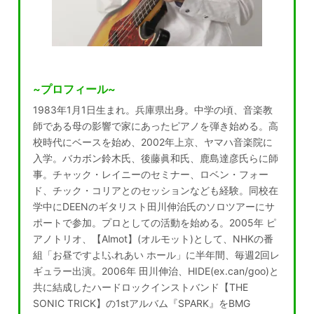
~プロフィール~
1983年1月1日生まれ。兵庫県出身。中学の頃、音楽教
師である母の影響で家にあったピアノを弾き始める。高
校時代にベースを始め、2002年上京、ヤマハ音楽院に
入学。バカボン鈴木氏、後藤眞和氏、鹿島達彦氏らに師
事。チャック・レイニーのセミナー、ロベン・フォー
ド、チック・コリアとのセッションなども経験。同校在
学中にDEENのギタリスト田川伸治氏のソロツアーにサ
ポートで参加。プロとしての活動を始める。2005年 ピ
アノトリオ、【Almot】(オルモット)として、NHKの番
組「お昼ですよ!ふれあい ホール」に半年間、毎週2回レ
ギュラー出演。2006年 田川伸治、HIDE(ex.can/goo)と
共に結成したハードロックインストバンド【THE
SONIC TRICK】の1stアルバム『SPARK』をBMG