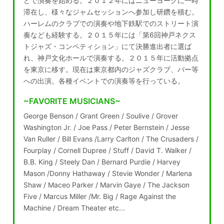
どで演奏を始める。２０１２年にはニューヨークに一時
滞在し、様々なジャムセッションへ参加し研鑽を積む。
ハーレムのクラブでの演奏や地下鉄駅でのストリート演
奏なども経験する。２０１５年には「第6回神戸ネクス
トジャズ・コンペティション」にて決勝進出者に選ば
れ、神戸文化ホールで演奏する。２０１５年に活動拠点
を東京に移す。現在は東京都内のジャズクラブ、バー等
への出演。各種イベントでの演奏等を行っている。
~FAVORITE MUSICIANS~
George Benson / Grant Green / Soulive / Grover
Washington Jr. / Joe Pass / Peter Bernstein / Jesse
Van Ruller / Bill Evans /Larry Carlton / The Crusaders /
Fourplay / Cornell Dupree / Stuff / David T. Walker /
B.B. King / Steely Dan / Bernard Purdie / Harvey
Mason /Donny Hathaway / Stevie Wonder / Marlena
Shaw / Maceo Parker / Marvin Gaye / The Jackson
Five / Marcus Miller /Mr. Big / Rage Against the
Machine / Dream Theater etc...