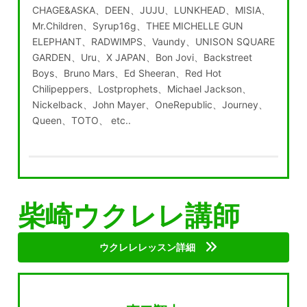
CHAGE&ASKA、DEEN、JUJU、LUNKHEAD、MISIA、
Mr.Children、Syrup16g、THEE MICHELLE GUN
ELEPHANT、RADWIMPS、Vaundy、UNISON SQUARE
GARDEN、Uru、X JAPAN、Bon Jovi、Backstreet
Boys、Bruno Mars、Ed Sheeran、Red Hot
Chilipeppers、Lostprophets、Michael Jackson、
Nickelback、John Mayer、OneRepublic、Journey、
Queen、TOTO、 etc..
柴崎ウクレレ講師
ウクレレレッスン詳細