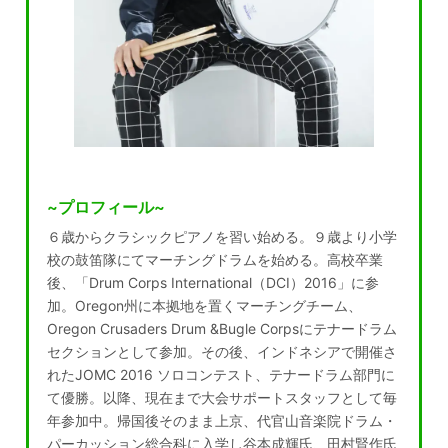
~プロフィール~
６歳からクラシックピアノを習い始める。９歳より小学
校の鼓笛隊にてマーチングドラムを始める。高校卒業
後、「Drum Corps International（DCI）2016」に参
加。Oregon州に本拠地を置くマーチングチーム、
Oregon Crusaders Drum &Bugle Corpsにテナードラム
セクションとして参加。その後、インドネシアで開催さ
れたJOMC 2016 ソロコンテスト、テナードラム部門に
て優勝。以降、現在まで大会サポートスタッフとして毎
年参加中。帰国後そのまま上京、代官山音楽院ドラム・
パーカッション総合科に入学し谷本成輝氏、田村賢作氏