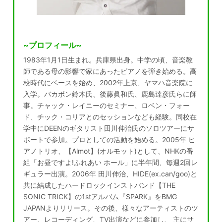
~プロフィール~
1983年1月1日生まれ。兵庫県出身。中学の頃、音楽教
師である母の影響で家にあったピアノを弾き始める。高
校時代にベースを始め、2002年上京、ヤマハ音楽院に
入学。バカボン鈴木氏、後藤眞和氏、鹿島達彦氏らに師
事。チャック・レイニーのセミナー、ロベン・フォー
ド、チック・コリアとのセッションなども経験。同校在
学中にDEENのギタリスト田川伸治氏のソロツアーにサ
ポートで参加。プロとしての活動を始める。2005年 ピ
アノトリオ、【Almot】(オルモット)として、NHKの番
組「お昼ですよ!ふれあい ホール」に半年間、毎週2回レ
ギュラー出演。2006年 田川伸治、HIDE(ex.can/goo)と
共に結成したハードロックインストバンド【THE
SONIC TRICK】の1stアルバム『SPARK』をBMG
JAPANよりリリース。その後、様々なアーティストのツ
アー、レコーディング、TV出演などに参加し、 主にサ