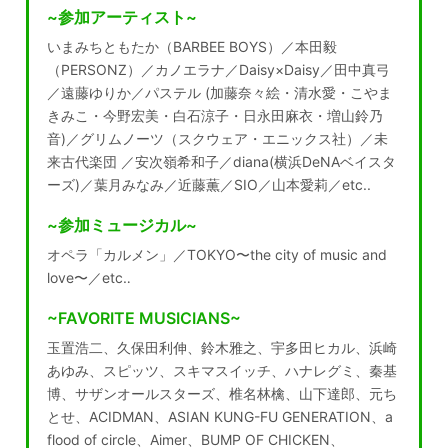
~参加アーティスト~
いまみちともたか（BARBEE BOYS）／本田毅
（PERSONZ）／カノエラナ／Daisy×Daisy／田中真弓
／遠藤ゆりか／パステル (加藤奈々絵・清水愛・こやま
きみこ・今野宏美・白石涼子・日永田麻衣・増山鈴乃
音)／グリムノーツ（スクウェア・エニックス社）／未
来古代楽団 ／安次嶺希和子／diana(横浜DeNAベイスタ
ーズ)／葉月みなみ／近藤薫／SIO／山本愛莉／etc..
~参加ミュージカル~
オペラ「カルメン」／TOKYO〜the city of music and
love〜／etc‥
~FAVORITE MUSICIANS~
玉置浩二、久保田利伸、鈴木雅之、宇多田ヒカル、浜崎
あゆみ、スピッツ、スキマスイッチ、ハナレグミ、秦基
博、サザンオールスターズ、椎名林檎、山下達郎、元ち
とせ、ACIDMAN、ASIAN KUNG-FU GENERATION、a
flood of circle、Aimer、BUMP OF CHICKEN、