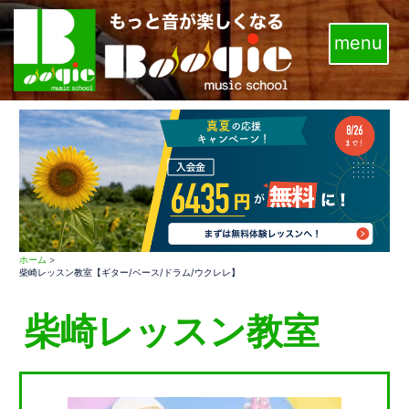
コ
ン
テ
ン
ツ
へ
ス
キ
ッ
プ
ホーム
>
柴崎レッスン教室【ギター/ベース/ドラム/ウクレレ】
柴崎レッスン教室