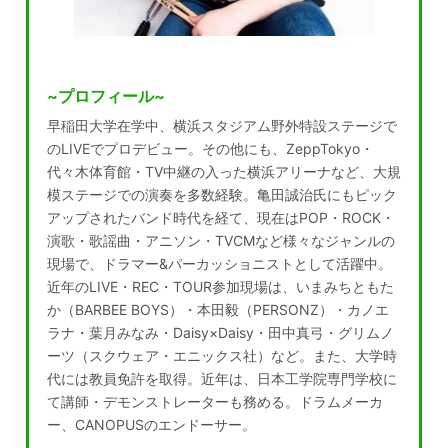
~プロフィール~
早稲田大学在学中、横浜スタジアム野外特設ステージで
のLIVEでプロデビュー。その他にも、ZeppTokyo・
代々木体育館・TV中継の入った横浜アリーナなど、大規
模ステージでの演奏を多数経験。亀田誠治氏にもピック
アップされたバンド時代を経て、現在はPOP・ROCK・
演歌・歌謡曲・アニソン・TVCMなど様々なジャンルの
現場で、ドラマー&パーカッショニストとして活躍中。
近年のLIVE・REC・TOUR参加現場は、いまみちともた
か（BARBEE BOYS）・本田毅（PERSONZ）・カノエ
ラナ・葉月みなみ・Daisy×Daisy・田中真弓・グリムノ
ーツ（スクウェア・エニックス社）など。また、大学時
代には教員免許を取得。近年は、日本工学院専門学校に
て講師・デモンストレーターも務める。ドラムメーカ
ー、CANOPUSのエンドーサー。