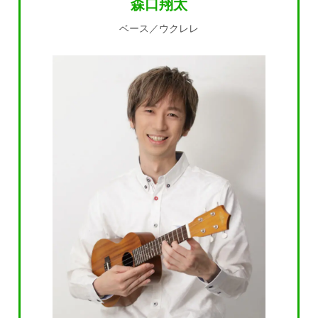
森口翔太
ベース／ウクレレ