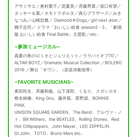
アサミサエ／奥村愛子／昆夏美／斉藤秀翼／坂口有望／
タッキー＆翼／ネモトラボルタ／真心ブラザーズ／みき
なつみ／山崎怠雅／ Diamond☆Dogs／girl next door／
獅子志司／ ドラマ「おいしい給食 season2・3」「劇場
版 おいしい給食 Final Battle」主題歌／etc..
~参加ミュージカル~
真夏の夜のロミオとジュリエット／ララバイオブ70’／
ALTAR BOYZ／Dramatic Musical Collection ／BOLERO
2016 ／舞台「ギヴン」（楽器演奏指導）
~FAVORITE MUSICIANS~
奥田民生、斉藤和義、山下達郎、くるり、スガシカオ、
椎名林檎、King Gnu、藤井風、星野源、BONNIE
PINK、
UNISON SQUARE GARDEN、The Band、アルヴァ・ノ
ト、Bill Withers、the BEATLES、Rolling Stones、Red
Hot Chilipeppers、John Mayer、LED ZEPPELIN、
Dr.John、TOTO、Bruno Mars etc..