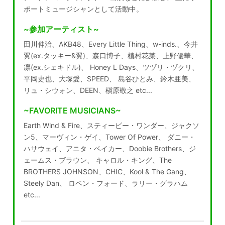
ポートミュージシャンとして活動中。
~参加アーティスト~
田川伸治、AKB48、Every Little Thing、w-inds.、今井
翼(ex.タッキー&翼)、森口博子、植村花菜、上野優華、
凛(ex.シェキドル)、 Honey L Days、ツヅリ・ヅクリ、
平岡史也、大塚愛、SPEED、 島谷ひとみ、鈴木亜美、
リュ・シウォン、DEEN、槇原敬之 etc...
~FAVORITE MUSICIANS~
Earth Wind & Fire、スティービー・ワンダー、ジャクソ
ン5、マーヴィン・ゲイ、Tower Of Power、 ダニー・
ハサウェイ、アニタ・ベイカー、Doobie Brothers、ジ
ェームス・ブラウン、 キャロル・キング、The
BROTHERS JOHNSON、CHIC、Kool & The Gang、
Steely Dan、 ロベン・フォード、ラリー・グラハム
etc...