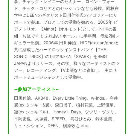
事。チャック・レイニーのセミナー、ロベン・フォー
ド、チック・コリアとのセッションなども経験。同校在
学中にDEENのギタリスト田川伸治氏のソロツアーにサ
ポートで参加。プロとしての活動を始める。2005年 ピ
アノトリオ、【Almot】(オルモット)として、NHKの番
組「お昼ですよ!ふれあい ホール」に半年間、毎週2回レ
ギュラー出演。2006年 田川伸治、HIDE(ex.can/goo)と
共に結成したハードロックインストバンド【THE
SONIC TRICK】の1stアルバム『SPARK』をBMG
JAPANよりリリース。その後、様々なアーティストのツ
アー、レコーディング、TV出演などに参加し、 主にサ
ポートミュージシャンとして活動中。
~参加アーティスト~
田川伸治、AKB48、Every Little Thing、w-inds.、今井
翼(ex.タッキー&翼)、森口博子、植村花菜、上野優華、
凛(ex.シェキドル)、 Honey L Days、ツヅリ・ヅクリ、
平岡史也、大塚愛、SPEED、 島谷ひとみ、鈴木亜美、
リュ・シウォン、DEEN、槇原敬之 etc...