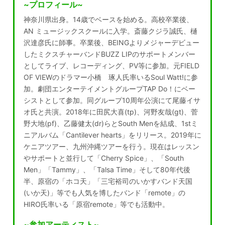
~プロフィール~
神奈川県出身。14歳でベースを始める。高校卒業後、
AN ミュージックスクールに入学。斎藤クジラ誠氏、樋
沢達彦氏に師事。卒業後、BEINGよりメジャーデビュー
したミクスチャーバンドBUZZ LIPのサポートメンバー
としてライブ、レコーディング、PV等に参加。元FIELD
OF VIEWのドラマー小橋 琢人氏率いるSoul Watt!に参
加。劇団エンターテイメントグループTAP Do！にベー
シストとして参加。同グループ10周年公演にて尾藤イサ
オ氏と共演。2018年に田尻大喜(tp)、河野友哉(gt)、菅
野大地(pf)、乙藤健太(dr)らとSouth Menを結成、1stミ
ニアルバム「Cantilever hearts」をリリース。2019年に
ケニアツアー、九州沖縄ツアーを行う。現在はレッスン
やサポートと並行して「Cherry Spice」、「South
Men」「Tammy」、「Talsa Time」そして80年代後
半、原宿の「ホコ天」「三宅裕司のいかすバンド天国
(いか天)」等でも人気を博したバンド「remote」の
HIRO氏率いる「原宿remote」等でも活動中。
~参加アーティスト~