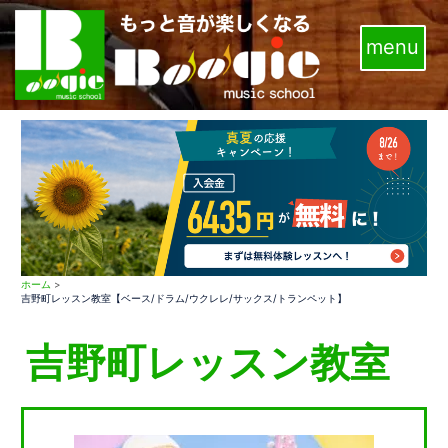
コ
ン
テ
ン
ツ
へ
ス
キ
ッ
プ
ホーム
>
吉野町レッスン教室【ベース/ドラム/ウクレレ/サックス/トランペット】
吉野町レッスン教室