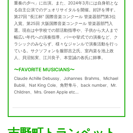
重奏の夕べ」に出演。また、2024年3月には自身初とな
る自主公演でのデュオリサイタルを開催。好評を博す。
第27回 "長江杯" 国際音楽コンクール 管楽器部門第3位
入賞。第25回 大阪国際音楽コンクール 管楽器部門入
選。現在は中学校での部活動指導や、子供から大人まで
幅広い年代への演奏指導、バーや挙式での演奏など、ク
ラシックのみならず、様々なジャンルで演奏活動を行っ
ている。サクソフォンを服部吉之氏、室内楽を池上政
人、貝沼拓実、江川良子、本堂誠の各氏に師事。
〜FAVORITE MUSICIANS〜
Claude Achille Debussy、Johannes Brahms、Michael
Bublé、Nat King Cole、角野隼斗、back number、Mr.
Children、Mrs. Green Apple etc...
吉野町トランペット