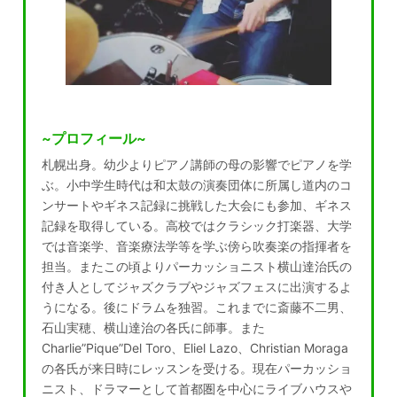
~プロフィール~
札幌出身。幼少よりピアノ講師の母の影響でピアノを学
ぶ。小中学生時代は和太鼓の演奏団体に所属し道内のコ
ンサートやギネス記録に挑戦した大会にも参加、ギネス
記録を取得している。高校ではクラシック打楽器、大学
では音楽学、音楽療法学等を学ぶ傍ら吹奏楽の指揮者を
担当。またこの頃よりパーカッショニスト横山達治氏の
付き人としてジャズクラブやジャズフェスに出演するよ
うになる。後にドラムを独習。これまでに斎藤不二男、
石山実穂、横山達治の各氏に師事。また
Charlie”Pique”Del Toro、Eliel Lazo、Christian Moraga
の各氏が来日時にレッスンを受ける。現在パーカッショ
ニスト、ドラマーとして首都圏を中心にライブハウスや