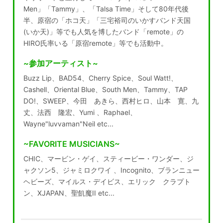
Men」「Tammy」、「Talsa Time」そして80年代後
半、原宿の「ホコ天」「三宅裕司のいかすバンド天国
(いか天)」等でも人気を博したバンド「remote」の
HIRO氏率いる「原宿remote」等でも活動中。
~参加アーティスト~
Buzz Lip、BAD54、Cherry Spice、Soul Watt!、
Cashell、Oriental Blue、South Men、Tammy、TAP
DO!、SWEEP、今田 あきら、西村ヒロ、山本 寛、九
丈、法西 隆宏、Yumi 、Raphael、
Wayne"luvvaman"Neil etc...
~FAVORITE MUSICIANS~
CHIC、マービン・ゲイ、スティービー・ワンダー、ジ
ャクソン5、ジャミロクワイ 、Incognito、ブランニュー
ヘビーズ、マイルス・デイビス、エリック クラプト
ン、XJAPAN、聖飢魔II etc...