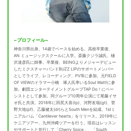
~プロフィール~
神奈川県出身。14歳でベースを始める。高校卒業後、
AN ミュージックスクールに入学。斎藤クジラ誠氏、樋
沢達彦氏に師事。卒業後、BEINGよりメジャーデビュー
したミクスチャーバンドBUZZ LIPのサポートメンバー
としてライブ、レコーディング、PV等に参加。元FIELD
OF VIEWのドラマー小橋 琢人氏率いるSoul Watt!に参
加。劇団エンターテイメントグループTAP Do！にベー
シストとして参加。同グループ10周年公演にて尾藤イサ
オ氏と共演。2018年に田尻大喜(tp)、河野友哉(gt)、菅
野大地(pf)、乙藤健太(dr)らとSouth Menを結成、1stミ
ニアルバム「Cantilever hearts」をリリース。2019年に
ケニアツアー、九州沖縄ツアーを行う。現在はレッスン
やサポートと並行して「Cherry Spice」、「South