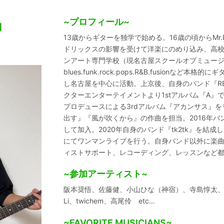
~プロフィール~
ロ
13歳からギターを独学で始める。16歳の頃からMr
ドリックスの影響を受けて洋楽にのめり込み、高
ンアート専門学校（現名古屋スクールオブミュー
blues.funk.rock.pops.R&B.fusionな
し名古屋を中心に活動。上京後、自身のバンド『READ
クターエンターテイメントより1stアルバム『A』で
プロデュースによる3rdアルバム『アカンサス』
出す』『風が吹くから』の作曲を担当。2016年バンド『
して加入。2020年自身のバンド『tk2tk』を結成し20
にてワンマンライブを行う。自身バンド以外に楽曲
ィストサポート、レコーディング、レッスンなど
~参加アーティスト~
阪本奨悟、佐藤健、小山ひな（神宿）、寺島惇太、SKE4
Li、twichem、高尾伶 etc…
~FAVORITE MUSICIANS~