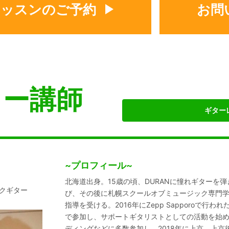
レッスンのご予約
お問
ター講師
ギター
~プロフィール~
北海道出身。15歳の頃、DURANに憧れギターを
ックギター
び、その後に札幌スクールオブミュージック専門
指導を受ける。2016年にZepp Sapporoで
で参加し、サポートギタリストとしての活動を始
ディングなどに多数参加し、2018年に上京。上