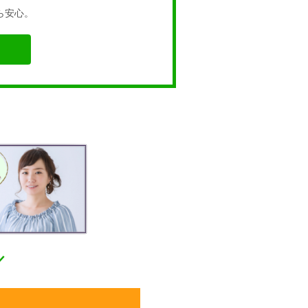
ら安心。
／