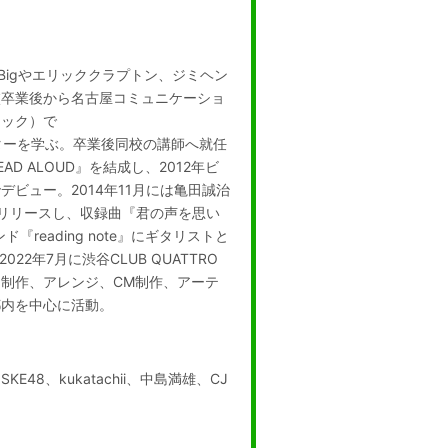
.Bigやエリッククラプトン、ジミヘン
校卒業後から名古屋コミュニケーショ
ジック）で
ど本格的にギターを学ぶ。卒業後同校の講師へ就任
 ALOUD』を結成し、2012年ビ
デビュー。2014年11月には亀田誠治
をリリースし、収録曲『君の声を思い
reading note』にギタリストと
22年7月に渋谷CLUB QUATTRO
制作、アレンジ、CM制作、アーテ
都内を中心に活動。
8、kukatachii、中島満雄、CJ