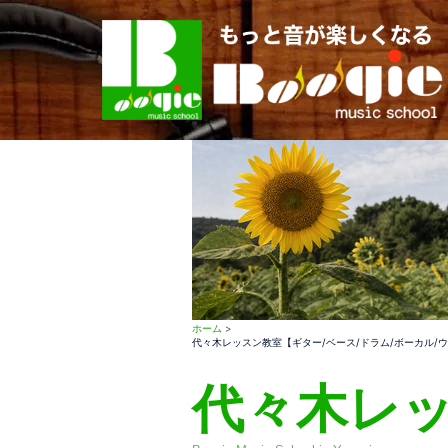
コ
ン
テ
ン
ツ
へ
ス
キ
ッ
プ
ホーム
>
代々木レッスン教室【ギター/ベース/ドラム/ボーカル/
代々木レ