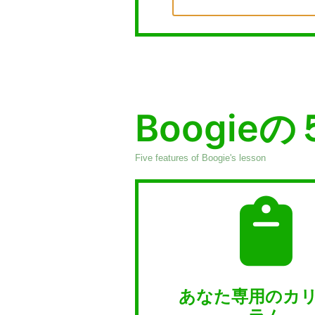
Boogie
Five features of Boogie's lesson
あなた専用のカ