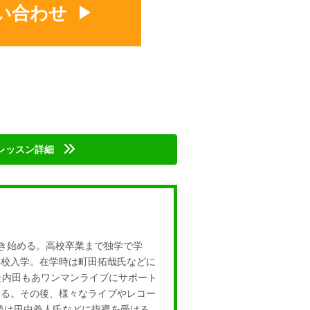
い合わせ
レッスン詳細
弾き始める。高校卒業まで独学で学
学校入学。在学時は町田拓哉氏などに
行われた内田もあワンマンライブにサポート
める。その後、様々なライブやレコー
京後は田中義人氏などに指導を受ける。