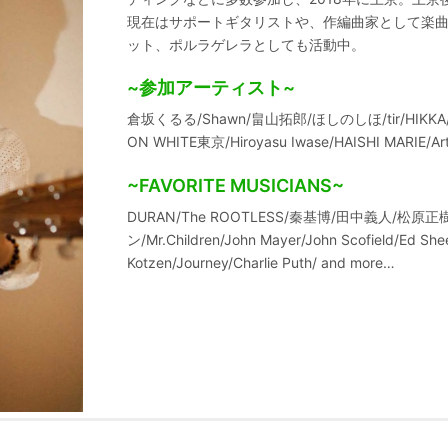
現在はサポートギタリストや、作編曲家として楽
ット、ポルラゲレラとしても活動中。
~参加アーティスト~
倉坂くるる/Shawn/畠山拓郎/ほしのしほ/tir/HIKK
ON WHITE東京/Hiroyasu Iwase/HAISHI MARIE/Ar
~FAVORITE MUSICIANS~
DURAN/The ROOTLESS/秦基博/田中義人/松
ン/Mr.Children/John Mayer/John Scofield/Ed She
Kotzen/Journey/Charlie Puth/ and more…