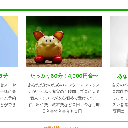
３分
たっぷり60分！4,000円台〜
あな
セス！や
あなただけのためのマンツーマンレッス
自分のペ
一緒に楽
ンがたっぷり充実の１時間。プロによる
ロ志向で
イム予約
個人レッスンが安心価格で受けられま
りひとり
とができ
す。出張費、教材費など０円！今なら即
スンを進
日入会で入会金も０円！
専用コ
無料体験レッスンへ！