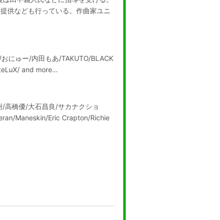
曲提供なども行っている。作曲家ユニ
A/おにゅー/内田もあ/TAKUTO/BLACK
teLuX/ and more…
原正樹/高橋優/大石昌良/サカナクショ
eran/Maneskin/Eric Crapton/Richie