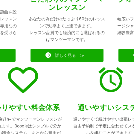
ンレッスン
題曲を設
レッスン
あなたの為だけのたっぷり60分のレッス
幅広いフ
専用なの
ンで効率よく上達できます。
ージシャ
を受けら
レッスン品質でも経済的にも選ばれるの
経験豊富
はマンツーマンです。
詳しく見る ≫
かりやすい料金体系
通いやすいシス
00台/1h~でマンツーマンレッスンが
通いやすくて続けやすい出張レ
ます。Boogieはシンプルで分か
自由予約制で予定に合わせてス
い料金システム。あとから費用が
ルを組むことができます