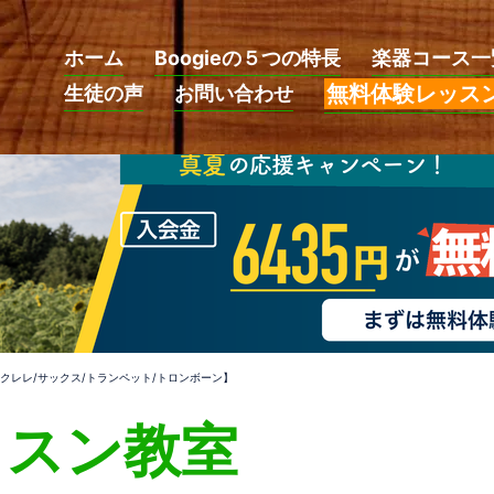
ホーム
Boogieの５つの特長
楽器コース一
無料体験レッス
生徒の声
お問い合わせ
ウクレレ/サックス/トランペット/トロンボーン】
ッスン教室