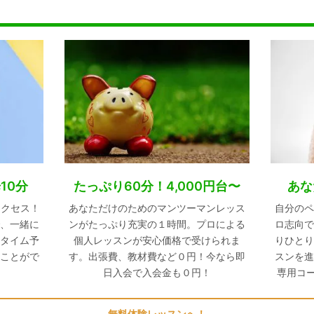
10分
たっぷり60分！4,000円台〜
あな
アクセス！
あなただけのためのマンツーマンレッス
自分のペ
、一緒に
ンがたっぷり充実の１時間。プロによる
ロ志向で
タイム予
個人レッスンが安心価格で受けられま
りひとり
ことがで
す。出張費、教材費など０円！今なら即
スンを進
日入会で入会金も０円！
専用コ
無料体験レッスンへ！