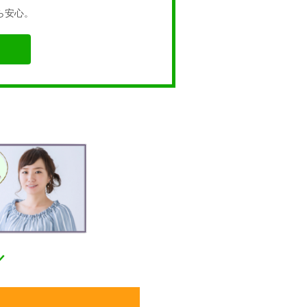
ら安心。
／