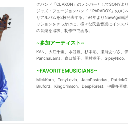
クバンド「CLAXON」のメンバーとしてSONYより
ジャズ・フュージョンバンド「PARADOX」のメンバー
りアルバムを2枚発表する。’94年よりNewAge
ッションをきっかけに、様々な民族音楽にインス
の音楽を追求、制作中である。
~参加アーティスト~
KAN、大江千里、水谷豊、杉本彩、瀬能あづさ、
PanchaLama、森口博子、岡村孝子、GipsyNico、天
~FAVORITEMUSICIANS~
MickKarn、TonyLevin、JacoPastorius、Patric
Bruford、KingCrimson、DeepForest、伊藤