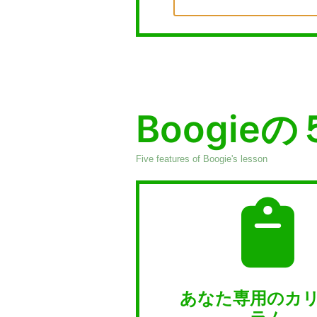
Boogie
Five features of Boogie's lesson
あなた専用のカ