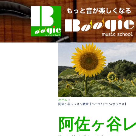
コ
ン
テ
ン
ツ
へ
ス
キ
ッ
プ
ホーム
>
阿佐ヶ谷レッスン教室【ベース/ドラム/サックス】
阿佐ヶ谷