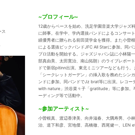
~プロフィール~
12歳からベースを始め、洗足学園音楽大学ジャズ
ース
に師事。在学中、学内選抜バンドによるコンサー
績優秀者に贈られる前田奨学金を獲得。また小曽
。
による選抜ビックバンドJFC All Starに参加
プロ活動を開始する。ジャズジャパン誌に小林陽一率い
部真由美、太田寛治、南山拓朗）のライブレポート
ドで新宿pitinn出演。東北ミニツアーなども行
「シークレットガーデン」の挿入歌を務めたシンガ
ンドに参加。同バンドでJz brat等に出演。レコーデ
with nature」渋谷菜々子「gratitude」等
ーディング等で活動中。
~参加アーティスト~
小曽根真、渡辺香津美、向井滋春、大隅寿男、小
治、道下和彦、宮地傑、高橋徹、西尾健一、LEN etc