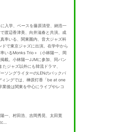
科に入学、ベースを藤原清登、納浩一
トで渡辺香津美、向井滋春と共演。成
根真率いる、関東圏内、音大ジャズ科
。同バンドで東京ジャズに出演。在学中から
るMonks Trio＋（小林陽一、岡
掲載。小林陽一JJMに参加、同バン
う。またジャズ以外にも韓流ドラマ、
ーソングライターのLENのバックバ
ィングでは、榊原灯香「be at one
に参加。卒業後は関東を中心にライブやレコ
林陽一、村田浩、吉岡秀晃、太田寛
...