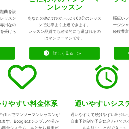
ンレッスン
題曲を設
レッスン
あなたの為だけのたっぷり60分のレッス
幅広いフ
専用なの
ンで効率よく上達できます。
ージシャ
を受けら
レッスン品質でも経済的にも選ばれるの
経験豊富
はマンツーマンです。
詳しく見る ≫
かりやすい料金体系
通いやすいシス
00台/1h~でマンツーマンレッスンが
通いやすくて続けやすい出張レ
ます。Boogieはシンプルで分か
自由予約制で予定に合わせてス
い料金システム。あとから費用が
ルを組むことができます