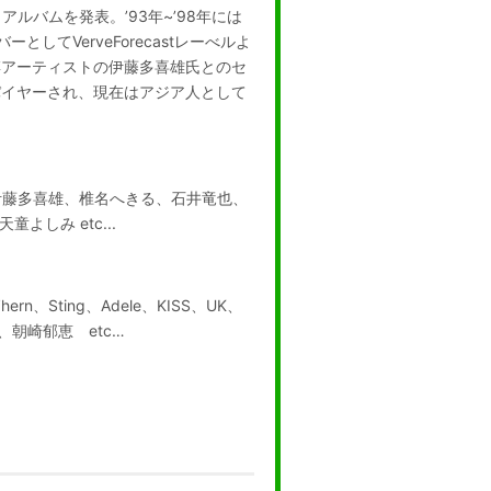
アルバムを発表。’93年~’98年には
としてVerveForecastレーべルよ
民謡アーティストの伊藤多喜雄氏とのセ
パイヤーされ、現在はアジア人として
伊藤多喜雄、椎名へきる、石井竜也、
童よしみ etc...
kO’hern、Sting、Adele、KISS、UK、
多喜雄、朝崎郁恵 etc…