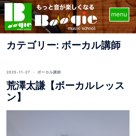
コ
ン
テ
ン
ツ
カテゴリー:
ボーカル講師
へ
ス
キ
ッ
2025-11-27
ボーカル講師
プ
荒澤太謙【ボーカルレッス
ン】