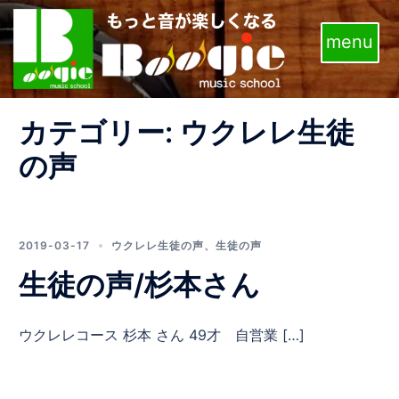
コ
ン
テ
ン
ツ
カテゴリー:
ウクレレ生徒
へ
ス
の声
キ
ッ
プ
2019-03-17
ウクレレ生徒の声
、
生徒の声
生徒の声/杉本さん
ウクレレコース 杉本 さん 49才 自営業 […]