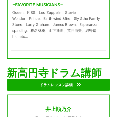
~FAVORITE MUSICIANS~
Queen
、
KISS
、
Led Zeppelin
、
Stevie
Wonder
、
Prince
、
Earth wind
&fire
、
Sly &the Family
Stone
、
Larry Graham
、
James Brown
、
Esperanza
spalding
、椎名林檎、山下達郎、荒井由美、細野晴
臣、
etc...
新高円寺ドラム講師
ドラムレッスン詳細
井上順乃介