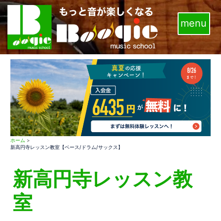
コ
ン
テ
ン
ツ
へ
ス
キ
ッ
プ
ホーム
>
新高円寺レッスン教室【ベース/ドラム/サックス】
新高円寺レッスン教
室