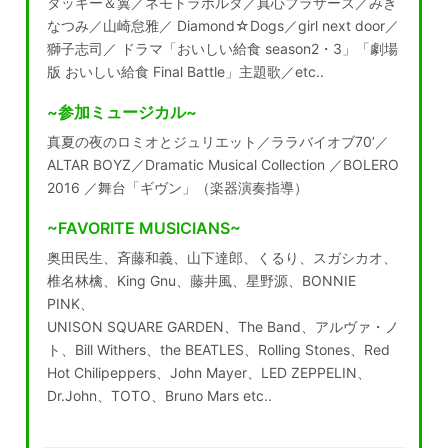
タッキー＆翼／ネモトラボルタ／真心ブラザーズ／みき
なつみ／山崎怠雅／ Diamond☆Dogs／girl next door／
獅子志司／ ドラマ「おいしい給食 season2・3」「劇場
版 おいしい給食 Final Battle」主題歌／etc..
~参加ミュージカル~
真夏の夜のロミオとジュリエット／ララバイオブ70’／
ALTAR BOYZ／Dramatic Musical Collection ／BOLERO
2016 ／舞台「ギヴン」（楽器演奏指導）
~FAVORITE MUSICIANS~
奥田民生、斉藤和義、山下達郎、くるり、スガシカオ、
椎名林檎、King Gnu、藤井風、星野源、BONNIE
PINK、
UNISON SQUARE GARDEN、The Band、アルヴァ・ノ
ト、Bill Withers、the BEATLES、Rolling Stones、Red
Hot Chilipeppers、John Mayer、LED ZEPPELIN、
Dr.John、TOTO、Bruno Mars etc..