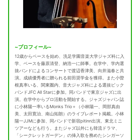
~プロフィール~
12歳からベースを始め、洗足学園音楽大学ジャズ科に入
学、ベースを藤原清登、納浩一に師事。在学中、学内選
抜バンドによるコンサートで渡辺香津美、向井滋春と共
演。成績優秀者に贈られる前田奨学金を獲得。また小曽
根真率いる、関東圏内、音大ジャズ科による選抜ビック
バンドJFC All Starに参加。同バンドで東京ジャズに出
演。在学中からプロ活動を開始する。ジャズジャパン誌
に小林陽一率いるMonks Trio＋（小林陽一、岡部真由
美、太田寛治、南山拓朗）のライブレポート掲載。小林
陽一JJMに参加、同バンドで新宿pitinn出演。東北ミニ
ツアーなども行う。またジャズ以外にも韓流ドラマ、
「シークレットガーデン」の挿入歌を務めたシンガーソ