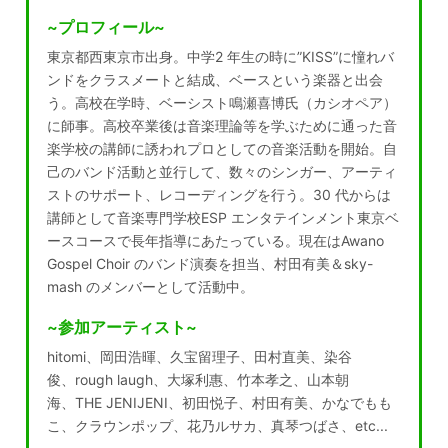
~プロフィール~
東京都西東京市出身。
中学
2
年生の時に
”
KISS”
に憧れバ
ンドをクラスメートと結成、ベースという楽
器と出会
う。高校在学時、ベーシスト鳴瀬喜博氏（カシオペア）
に師事。高校
卒業後は音楽理論等を学ぶために通った音
楽学校の講師に誘われプロとしての
音楽活動を開始。自
己のバンド活動と並行して、数々のシンガー、アーティ
ス
トのサポート、レコーディングを行う。
30
代からは
講師として音楽専門学校
ESP
エンタテインメント東京ベ
ースコースで長年指導にあたっている。
現在は
Awano
Gospel Choir
のバンド演奏を担当、村田有美＆
sky-
mash
の
メンバーとして活動中。
~参加アーティスト~
hitomi
、岡田浩暉、久宝留理子、田村直美、染谷
俊、
rough laugh
、大塚利惠、
竹本孝之、山本朝
海、
THE JENIJENI
、初田悦子、村田有美、かなでもも
こ、
クラウンポップ、花乃ルサカ、真琴つばさ、
etc...