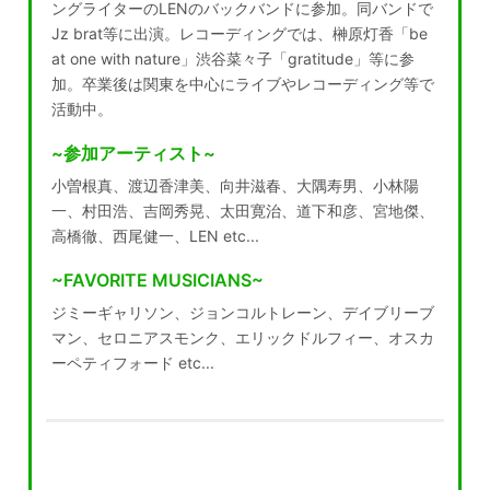
ングライターのLENのバックバンドに参加。同バンドで
Jz brat等に出演。レコーディングでは、榊原灯香「be
at one with nature」渋谷菜々子「gratitude」等に参
加。卒業後は関東を中心にライブやレコーディング等で
活動中。
~参加アーティスト~
小曽根真、渡辺香津美、向井滋春、大隅寿男、小林陽
一、村田浩、吉岡秀晃、太田寛治、道下和彦、宮地傑、
高橋徹、西尾健一、LEN etc...
~FAVORITE MUSICIANS~
ジミーギャリソン、ジョンコルトレーン、デイブリーブ
マン、セロニアスモンク、エリックドルフィー、オスカ
ーペティフォード etc...