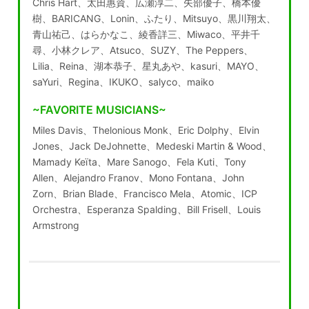
Chris Hart、太田惠資、広瀬淳二、矢部優子、橋本優
樹、BARICANG、Lonin、ふたり、Mitsuyo、黒川翔太、
青山祐己、はらかなこ、綾香詳三、Miwaco、平井千
尋、小林クレア、Atsuco、SUZY、The Peppers、
Lilia、Reina、湖本恭子、星丸あや、kasuri、MAYO、
saYuri、Regina、IKUKO、salyco、maiko
~FAVORITE MUSICIANS~
Miles Davis、Thelonious Monk、Eric Dolphy、Elvin
Jones、Jack DeJohnette、Medeski Martin & Wood、
Mamady Keïta、Mare Sanogo、Fela Kuti、Tony
Allen、Alejandro Franov、Mono Fontana、John
Zorn、Brian Blade、Francisco Mela、Atomic、ICP
Orchestra、Esperanza Spalding、Bill Frisell、Louis
Armstrong