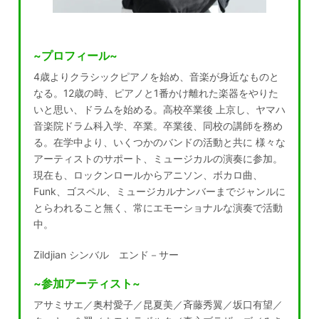
~プロフィール~
4歳よりクラシックピアノを始め、音楽が身近なものと
なる。12歳の時、ピアノと1番かけ離れた楽器をやりた
いと思い、ドラムを始める。高校卒業後 上京し、ヤマハ
音楽院ドラム科入学、卒業。卒業後、同校の講師を務め
る。在学中より、いくつかのバンドの活動と共に 様々な
アーティストのサポート、ミュージカルの演奏に参加。
現在も、ロックンロールからアニソン、ボカロ曲、
Funk、ゴスペル、ミュージカルナンバーまでジャンルに
とらわれること無く、常にエモーショナルな演奏で活動
中。
Zildjian シンバル エンド－サー
~参加アーティスト~
アサミサエ／奥村愛子／昆夏美／斉藤秀翼／坂口有望／