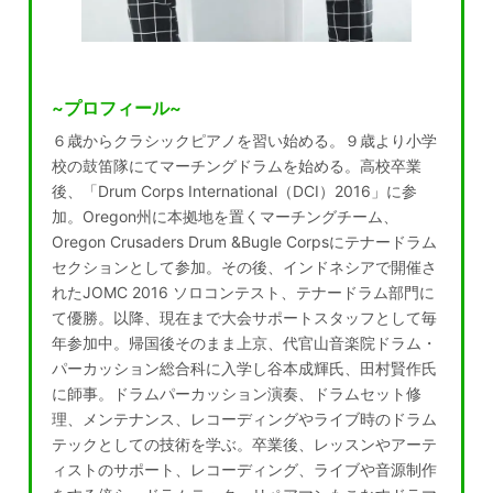
~プロフィール~
６歳からクラシックピアノを習い始める。９歳より小学
校の鼓笛隊にてマーチングドラムを始める。高校卒業
後、「Drum Corps International（DCI）2016」に参
加。Oregon州に本拠地を置くマーチングチーム、
Oregon Crusaders Drum &Bugle Corpsにテナードラム
セクションとして参加。その後、インドネシアで開催さ
れたJOMC 2016 ソロコンテスト、テナードラム部門に
て優勝。以降、現在まで大会サポートスタッフとして毎
年参加中。帰国後そのまま上京、代官山音楽院ドラム・
パーカッション総合科に入学し谷本成輝氏、田村賢作氏
に師事。ドラムパーカッション演奏、ドラムセット修
理、メンテナンス、レコーディングやライブ時のドラム
テックとしての技術を学ぶ。卒業後、レッスンやアーテ
ィストのサポート、レコーディング、ライブや音源制作