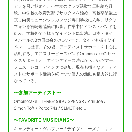
アノを習い始める。小学校のクラブ活動で三味線を経
験。中学校の吹奏楽部でサックスを始め、高校卒業後上
京し尚美ミュージックカレッジ専門学校に入学。サクソ
フォンを宮崎隆睦氏に師事。在学中にインストバンドを
組み、学校外でも様々なイベントに出演。日本・タイ・
ネパールの3カ国出身のメンバーで、タイでも様々なイ
ベントに出演。その後、アーティストサポートを中心に
活動する。主にスリーピースバンドOmoinotakeのサッ
クスサポートとしてインディーズ時代からLIVEツアー、
フェス、レコーディングに参加。現在も様々なアーティ
ストのサポート活動を続けつつ個人の活動も精力的に行
なっている。
〜参加アーティスト〜
Omoinotake / THREE1989 / SPENSR / Ariji Joe /
Simon Toft / Porco'74s / SLMCT etc...
〜FAVORITE MUSICIANS〜
キャンディー・ダルファー / デイヴ・コーズ / エリッ