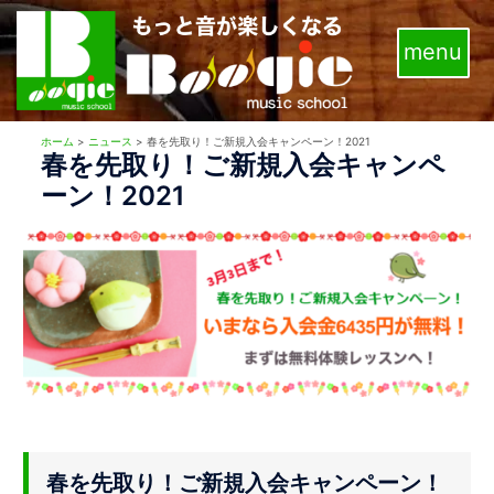
コ
ン
テ
ン
ツ
ホーム
>
ニュース
>
春を先取り！ご新規入会キャンペーン！2021
へ
春を先取り！ご新規入会キャンペ
ス
ーン！2021
キ
ッ
プ
春を先取り！ご新規入会キャンペーン！